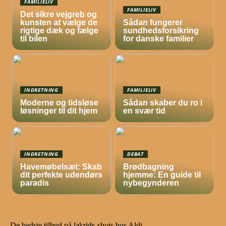
FAMILIELIV
FAMILIELIV
Det sikre vejgreb og
kunsten at vælge de
Sådan fungerer
rigtige dæk og fælge
sundhedsforsikring
til bilen
for danske familier
INDRETNING
FAMILIELIV
Moderne og tidsløse
Sådan skaber du ro i
løsninger til dit hjem
en svær tid
INDRETNING
DEBAT
Havemøbelsæt: Skab
Brødbagning
dit perfekte udendørs
hjemme: En guide til
paradis
nybegynderen
De bedste tilbud på lakrids-shots hos Aldi