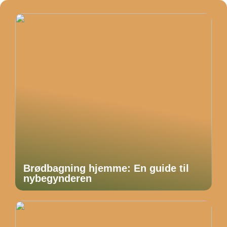
Brødbagning hjemme: En guide til
nybegynderen