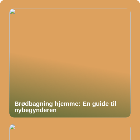
Brødbagning hjemme: En guide til
nybegynderen