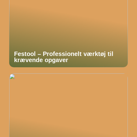
Festool – Professionelt værktøj til
krævende opgaver