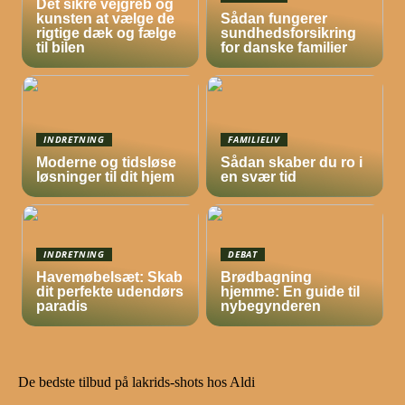
Det sikre vejgreb og
kunsten at vælge de
Sådan fungerer
rigtige dæk og fælge
sundhedsforsikring
til bilen
for danske familier
INDRETNING
FAMILIELIV
Moderne og tidsløse
Sådan skaber du ro i
løsninger til dit hjem
en svær tid
INDRETNING
DEBAT
Havemøbelsæt: Skab
Brødbagning
dit perfekte udendørs
hjemme: En guide til
paradis
nybegynderen
De bedste tilbud på lakrids-shots hos Aldi