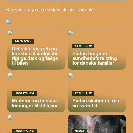
Keywords: raya og den sidste drage disney plus
FAMILIELIV
FAMILIELIV
Det sikre vejgreb og
kunsten at vælge de
Sådan fungerer
rigtige dæk og fælge
sundhedsforsikring
til bilen
for danske familier
INDRETNING
FAMILIELIV
Moderne og tidsløse
Sådan skaber du ro i
løsninger til dit hjem
en svær tid
INDRETNING
DEBAT