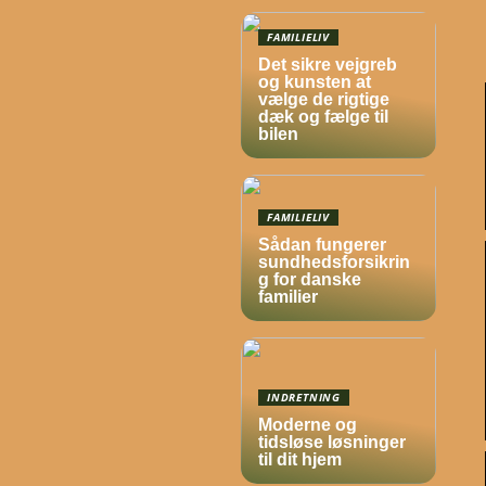
FAMILIELIV
Det sikre vejgreb
og kunsten at
vælge de rigtige
dæk og fælge til
bilen
FAMILIELIV
Sådan fungerer
sundhedsforsikrin
g for danske
familier
INDRETNING
Moderne og
tidsløse løsninger
til dit hjem