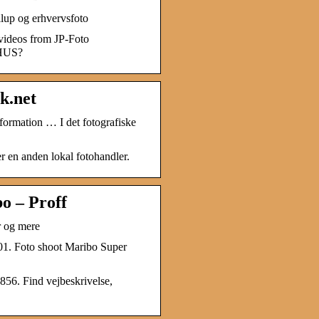
llup og erhvervsfoto
videos from JP-Foto
HUS?
k.net
formation … I det fotografiske
er en anden lokal fotohandler.
o – Proff
r og mere
01. Foto shoot Maribo Super
856. Find vejbeskrivelse,