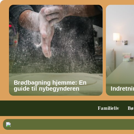
Brødbagning hjemme: En
guide til nybegynderen
Indretn
Familieliv
Bø