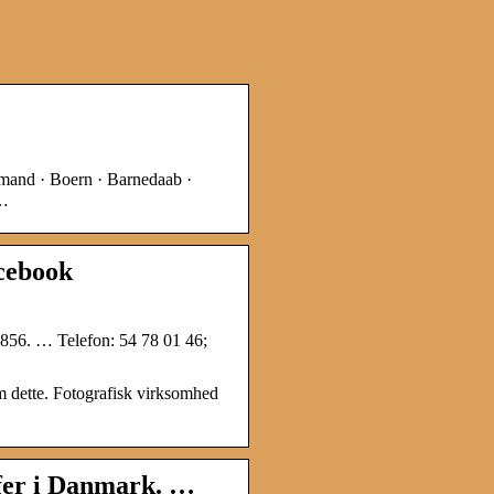
and · Boern · Barnedaab ·
 …
acebook
4856. … Telefon: 54 78 01 46;
m dette. Fotografisk virksomhed
afer i Danmark. …