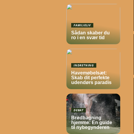
FAMILIELIV
Sådan skaber du
ro i en svær tid
INDRETNING
Havemøbelsæt:
Skab dit perfekte
udendørs paradis
DEBAT
Brødbagning
hjemme: En guide
til nybegynderen