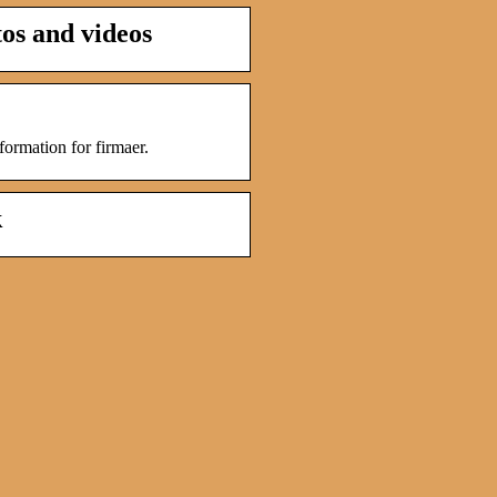
os and videos
ormation for firmaer.
k