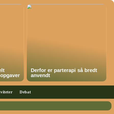
lt
Derfor er parterapi så bredt
 opgaver
anvendt
viteter
Debat