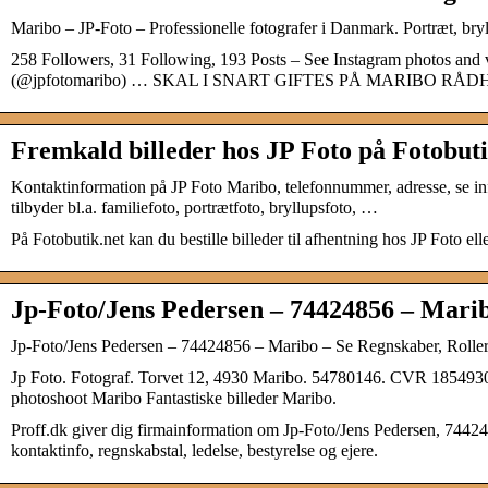
Maribo – JP-Foto – Professionelle fotografer i Danmark. Portræt, bry
258 Followers, 31 Following, 193 Posts – See Instagram photos and 
(@jpfotomaribo) … SKAL I SNART GIFTES PÅ MARIBO RÅD
Fremkald billeder hos JP Foto på Fotobuti
Kontaktinformation på JP Foto Maribo, telefonnummer, adresse, se in
tilbyder bl.a. familiefoto, portrætfoto, bryllupsfoto, …
På Fotobutik.net kan du bestille billeder til afhentning hos JP Foto ell
Jp-Foto/Jens Pedersen – 74424856 – Marib
Jp-Foto/Jens Pedersen – 74424856 – Maribo – Se Regnskaber, Rolle
Jp Foto. Fotograf. Torvet 12, 4930 Maribo. 54780146. CVR 185493
photoshoot Maribo Fantastiske billeder Maribo.
Proff.dk giver dig firmainformation om Jp-Foto/Jens Pedersen, 74424
kontaktinfo, regnskabstal, ledelse, bestyrelse og ejere.