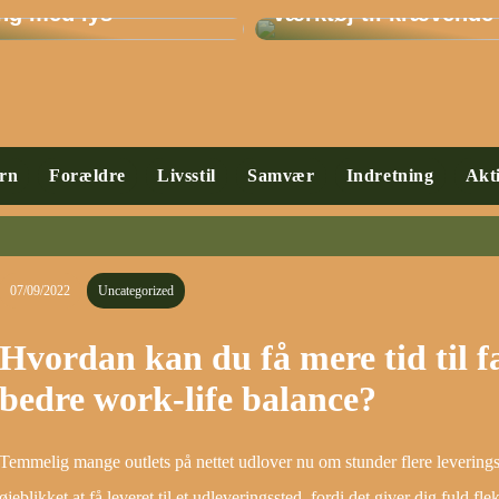
ing med lys
værktøj til krævende
rn
Forældre
Livsstil
Samvær
Indretning
Akti
07/09/2022
Uncategorized
Hvordan kan du få mere tid til f
bedre work-life balance?
Temmelig mange outlets på nettet udlover nu om stunder flere levering
øjeblikket at få leveret til et udleveringssted, fordi det giver dig fuld flek