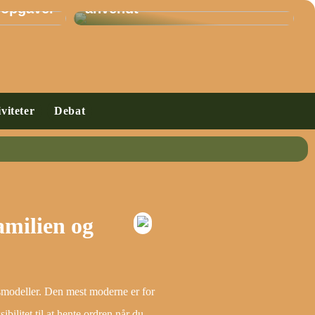
 opgaver
anvendt
viteter
Debat
amilien og
smodeller. Den mest moderne er for
sibilitet til at hente ordren når du