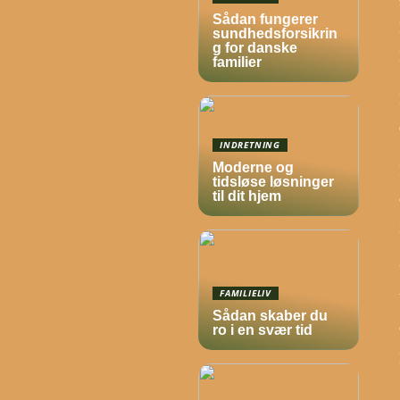
Sådan fungerer
sundhedsforsikrin
g for danske
familier
INDRETNING
Moderne og
tidsløse løsninger
til dit hjem
FAMILIELIV
Sådan skaber du
ro i en svær tid