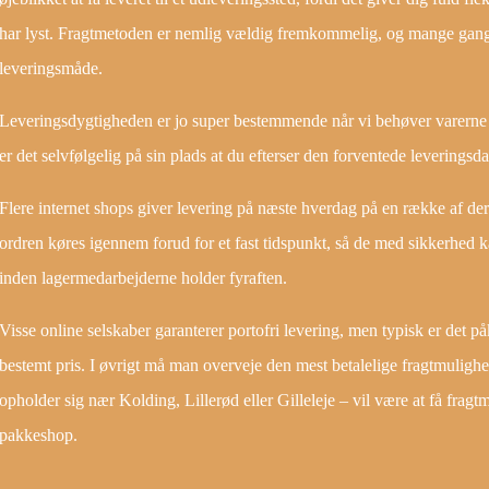
har lyst. Fragtmetoden er nemlig vældig fremkommelig, og mange gang
leveringsmåde.
Leveringsdygtigheden er jo super bestemmende når vi behøver varerne i
er det selvfølgelig på sin plads at du efterser den forventede leveringsd
Flere internet shops giver levering på næste hverdag på en række af de
ordren køres igennem forud for et fast tidspunkt, så de med sikkerhed ka
inden lagermedarbejderne holder fyraften.
Visse online selskaber garanterer portofri levering, men typisk er det p
bestemt pris. I øvrigt må man overveje den mest betalelige fragtmuligh
opholder sig nær Kolding, Lillerød eller Gilleleje – vil være at få fragtm
pakkeshop.