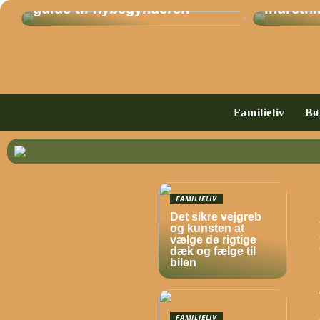
guide til nybegynderen
Indretn
Familieliv
Bø
FAMILIELIV
Det sikre vejgreb
og kunsten at
vælge de rigtige
dæk og fælge til
bilen
FAMILIELIV