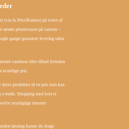
heder
ser (via fx PriceRunner) på tværs af
 at sænke prisniveauet på varerne –
 nogle gange garantere levering uden
nternet varehuse efter tilbud forinden
 kostelige pris.
 deres produkter til en pris som kan
ig e-butik. Shopping med kort er
verfor snydagtige internet
 anden løsning kunne du drage