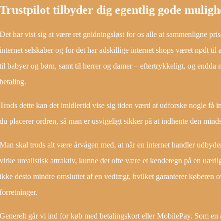
Trustpilot tilbyder dig egentlig gode mulig
Det har vist sig at være ret gnidningsløst for os alle at sammenligne pri
internet selskaber og for det har adskillige internet shops været nødt til
til babyer og børn, samt til herrer og damer – eftertrykkeligt, og endda
betaling.
Trods dette kan det imidlertid vise sig tiden værd at udforske nogle få i
du placerer ordren, så man er usvigeligt sikker på at indhente den mindst
Man skal trods alt være årvågen med, at når en internet handler udbyder
virke urealistisk attraktiv, kunne det ofte være et kendetegn på en uærl
ikke desto mindre omsluttet af en vedtægt, hvilket garanterer køberen o
forretninger.
Generelt går vi ind for køb med betalingskort eller MobilePay. Som en