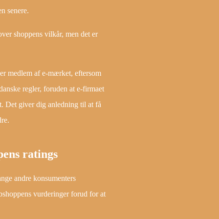
en senere.
over shoppens vilkår, men det er
n er medlem af e-mærket, eftersom
anske regler, foruden at e-firmaet
. Det giver dig anledning til at få
dre.
pens ratings
 mange andre konsumenters
ebshoppens vurderinger forud for at