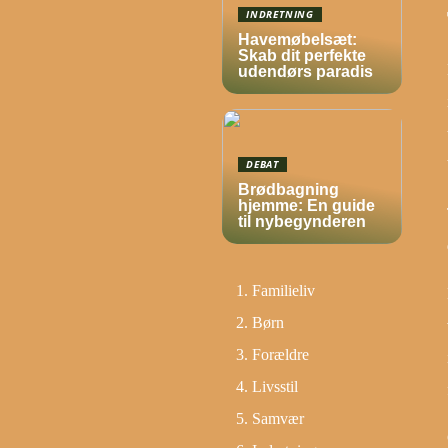
INDRETNING
Havemøbelsæt:
Skab dit perfekte
udendørs paradis
DEBAT
Brødbagning
hjemme: En guide
til nybegynderen
Familieliv
Børn
Forældre
Livsstil
Samvær