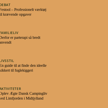
DEBAT
Festool – Professionelt værktøj
til krævende opgaver
FAMILIELIV
Derfor er parterapi så bredt
anvendt
LIVSSTIL
En guide til at finde den ideelle
kikkert til fuglekiggeri
AKTIVITETER
Oplev Ægte Dansk Campingliv
ved Limfjorden i Midtjylland