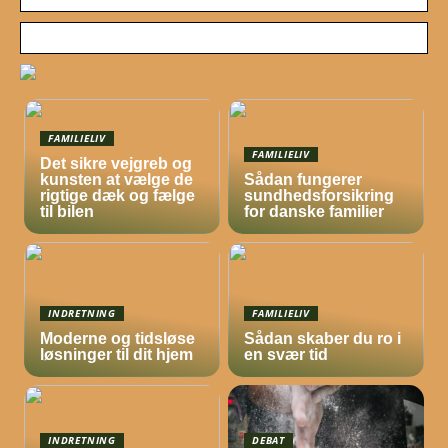
FAMILIELIV
FAMILIELIV
Det sikre vejgreb og
kunsten at vælge de
Sådan fungerer
rigtige dæk og fælge
sundhedsforsikring
til bilen
for danske familier
INDRETNING
FAMILIELIV
Moderne og tidsløse
Sådan skaber du ro i
løsninger til dit hjem
en svær tid
INDRETNING
DEBAT