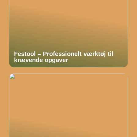
Festool – Professionelt værktøj til
krævende opgaver