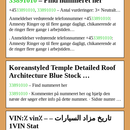
33891010
– Find nummeret her
+45
33891010
,
33891010
– Antal vurderinger: 3× Neutralt…
Anmeldelser vedrørende telefonnummer +45
33891010
:
Amnesty Ringer op til flere gange dagligt, chikanerende at
de ringer flere gange i arbejstiden…
. Anmeldelser vedrørende telefonnummer +45
33891010
:
Amnesty Ringer op til flere gange dagligt, chikanerende at
de ringer flere gange i arbejstiden…
Koreanstyled Temple Detailed Roof
Architecture Blue Stock …
33891010
– Find nummeret her
33891010
· Kommenter på nummeret her og hjælp den
næste der søger efter info på dette nummer. · Sidste numre …
VIN:٪ vin٪ – تاريخ مزاد السيارات –
1VIN Stat